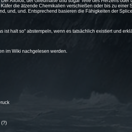
nd. Der Axolotl, der Gliedmaße und sogar Teile des Herzens od
n, Käfer die ätzende Chemikalien verschießen oder bis zu eine
d, und, und. Entsprechend basieren die Fähigkeiten der Spli
 ist halt so“ abstempeln, wenn es tatsächlich existiert und erklä
en im Wiki nachgelesen werden.
Druck
 (?)